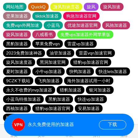
网站地图
QuickQ
旋风加速度器
旋风
旋风加速
坚果加速器
tiktok加速器
狗急加速器官网
免费vqn外网加速
小蓝鸟
优途加速器官网
风驰加速器
旋风加速器
八戒看书
免费vps加速器外网苹果版
黑豹加速器
苹果免费vqn
雷霆vp加速器
2023免费加速神器
油管加速器
雷霆vqn加速官网
旋风加速度器
黑洞加速官网
猎豹vp加速器官网
夏时加速器
小牛vp加速器
快鸭加速器
快连lets加速器
9CZK下载站
飞狗加速器
海外加速器试用一小时
永久不收费的nvp加速器
猎豹加速器
银河加速器
小蓝鸟特推加速器
黑豹加速器
快连vp加速器
西柚加速器
猎豹vp加速器官网
安易加速器
快连pvn加速器
永久免费使用的加速器
下载
0.167751s
首页
安卓
苹果
排行
推荐