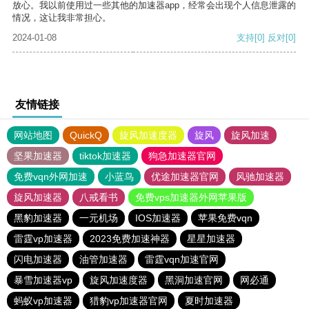
放心。我以前使用过一些其他的加速器app，经常会出现个人信息泄露的
情况，这让我非常担心。
2024-01-08
支持
[0]
反对
[0]
友情链接
网站地图
QuickQ
旋风加速度器
旋风
旋风加速
坚果加速器
tiktok加速器
狗急加速器官网
免费vqn外网加速
小蓝鸟
优途加速器官网
风驰加速器
旋风加速器
八戒看书
免费vps加速器外网苹果版
黑豹加速器
一元机场
IOS加速器
苹果免费vqn
雷霆vp加速器
2023免费加速神器
星星加速器
闪电加速器
油管加速器
雷霆vqn加速官网
暴雪加速器vp
旋风加速度器
黑洞加速官网
网必通
蚂蚁vp加速器
猎豹vp加速器官网
夏时加速器