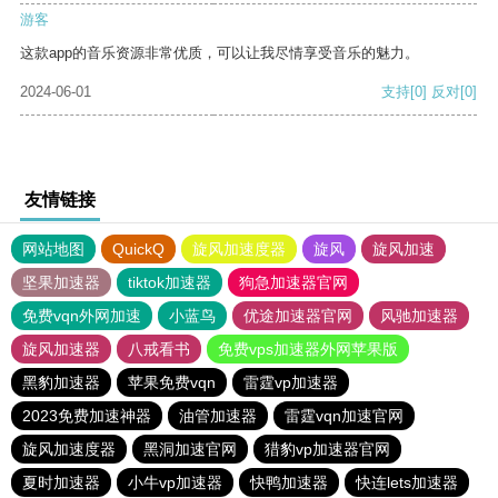
游客
这款app的音乐资源非常优质，可以让我尽情享受音乐的魅力。
2024-06-01
支持
[0]
反对
[0]
友情链接
网站地图
QuickQ
旋风加速度器
旋风
旋风加速
坚果加速器
tiktok加速器
狗急加速器官网
免费vqn外网加速
小蓝鸟
优途加速器官网
风驰加速器
旋风加速器
八戒看书
免费vps加速器外网苹果版
黑豹加速器
苹果免费vqn
雷霆vp加速器
2023免费加速神器
油管加速器
雷霆vqn加速官网
旋风加速度器
黑洞加速官网
猎豹vp加速器官网
夏时加速器
小牛vp加速器
快鸭加速器
快连lets加速器