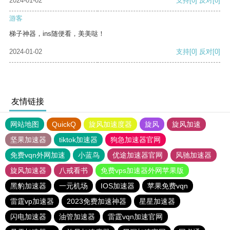
2024-01-02
支持
[0]
反对
[0]
游客
梯子神器，ins随便看，美美哒！
2024-01-02
支持
[0]
反对
[0]
友情链接
网站地图
QuickQ
旋风加速度器
旋风
旋风加速
坚果加速器
tiktok加速器
狗急加速器官网
免费vqn外网加速
小蓝鸟
优途加速器官网
风驰加速器
旋风加速器
八戒看书
免费vps加速器外网苹果版
黑豹加速器
一元机场
IOS加速器
苹果免费vqn
雷霆vp加速器
2023免费加速神器
星星加速器
闪电加速器
油管加速器
雷霆vqn加速官网