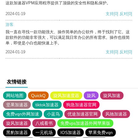
这款加速器VPM应用程序提供了顶级的安全性和隐私保护。
2024-01-19
支持
[0]
反对
[0]
游客
我一直在寻找一款功能强大、操作简单的办公软件，终于找到了它。这
款软件的功能非常强大，可以满足我日常办公的所有需求。操作也很简
单，即使是小白也能快速上手。
2024-01-19
支持
[0]
反对
[0]
友情链接
网站地图
QuickQ
旋风加速度器
旋风
旋风加速
坚果加速器
tiktok加速器
狗急加速器官网
免费vqn外网加速
小蓝鸟
优途加速器官网
风驰加速器
旋风加速器
八戒看书
免费vps加速器外网苹果版
黑豹加速器
一元机场
IOS加速器
苹果免费vqn