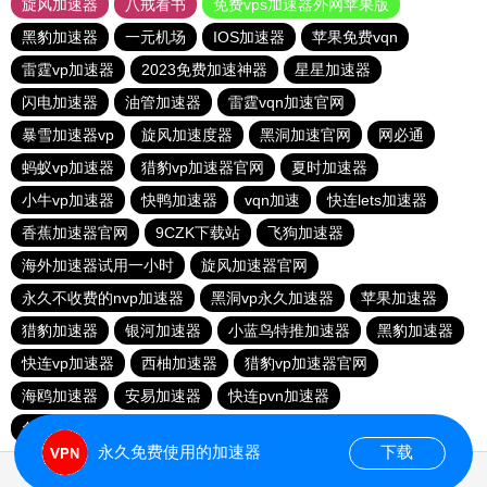
旋风加速器
八戒看书
免费vps加速器外网苹果版
黑豹加速器
一元机场
IOS加速器
苹果免费vqn
雷霆vp加速器
2023免费加速神器
星星加速器
闪电加速器
油管加速器
雷霆vqn加速官网
暴雪加速器vp
旋风加速度器
黑洞加速官网
网必通
蚂蚁vp加速器
猎豹vp加速器官网
夏时加速器
小牛vp加速器
快鸭加速器
vqn加速
快连lets加速器
香蕉加速器官网
9CZK下载站
飞狗加速器
海外加速器试用一小时
旋风加速器官网
永久不收费的nvp加速器
黑洞vp永久加速器
苹果加速器
猎豹加速器
银河加速器
小蓝鸟特推加速器
黑豹加速器
快连vp加速器
西柚加速器
猎豹vp加速器官网
海鸥加速器
安易加速器
快连pvn加速器
免费vqn加速试用
永久免费使用的加速器
下载