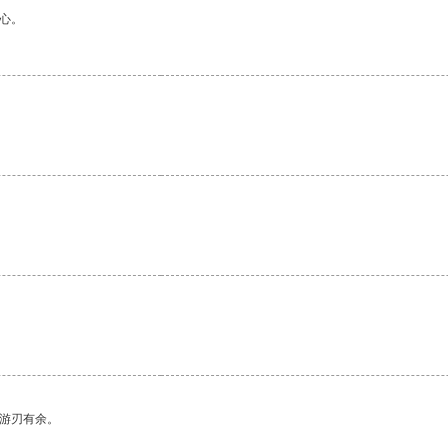
心。
中游刃有余。